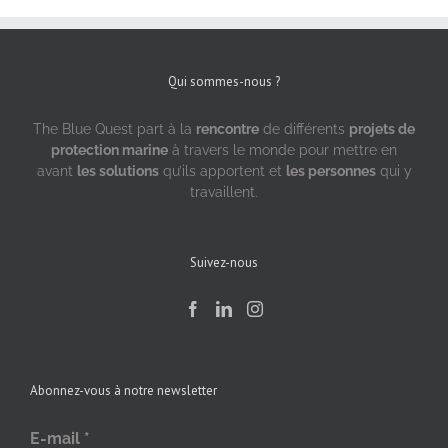
Qui sommes-nous ?
The Blue Quest part à la
rencontre
de différents
projets de
protection marine
à travers le monde pour mettre en
avant
les solutions
qu’ils apportent et
les personnes
qui y
travaillent.
Suivez-nous
Abonnez-vous à notre newsletter
E-mail
*