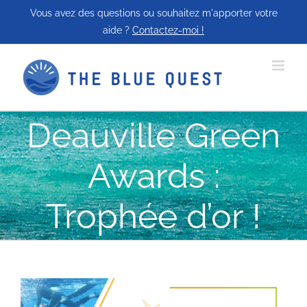
Passer
Vous avez des questions ou souhaitez m'apporter votre
au
aide ?
Contactez-moi !
contenu
Deauville Green
Awards :
Trophée d’or !
Voir
l'image