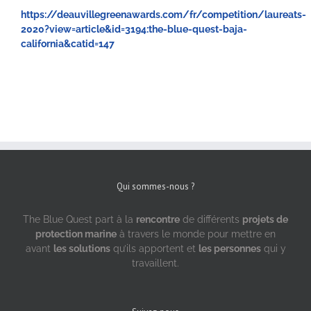
https://deauvillegreenawards.com/fr/competition/laureats-
2020?view=article&id=3194:the-blue-quest-baja-
california&catid=147
Qui sommes-nous ?
The Blue Quest part à la
rencontre
de différents
projets de
protection marine
à travers le monde pour mettre en
avant
les solutions
qu’ils apportent et
les personnes
qui y
travaillent.