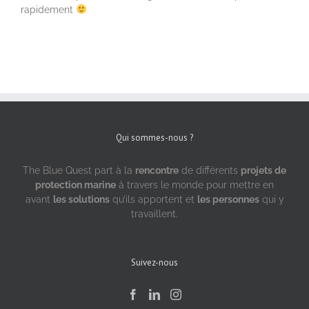
rapidement
Qui sommes-nous ?
The Blue Quest part à la
rencontre
de différents
projets de
protection marine
à travers le monde pour mettre en
avant
les solutions
qu’ils apportent et
les personnes
qui y
travaillent.
Suivez-nous