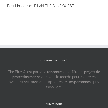
Post Linkedin du BILAN THE BLUE QUEST
Qui sommes-nous ?
The Blue Quest part à la
rencontre
de différents
projets de
protection marine
à travers le monde pour mettre en
avant
les solutions
qu’ils apportent et
les personnes
qui y
travaillent.
Suivez-nous