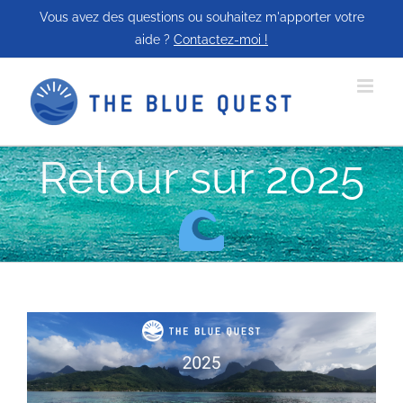
Passer
Vous avez des questions ou souhaitez m'apporter votre
au
aide ?
Contactez-moi !
contenu
Retour sur 2025
Voir
l'image
agrandie