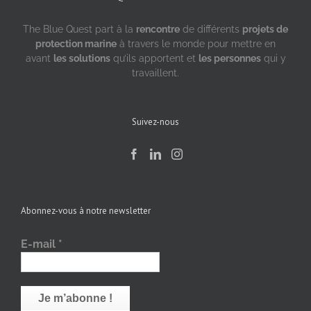
The Blue Quest part à la
rencontre
de différents
projets de
protection marine
à travers le monde pour mettre en
avant
les solutions
qu’ils apportent et
les personnes
qui y
travaillent.
Suivez-nous
Abonnez-vous à notre newsletter
E-mail
*