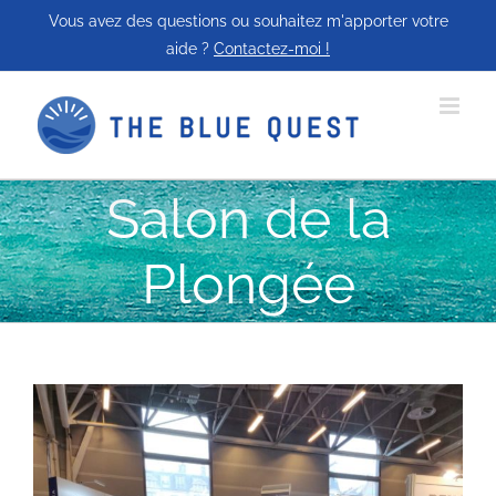
Passer
Vous avez des questions ou souhaitez m'apporter votre
au
aide ?
Contactez-moi !
contenu
Salon de la
Plongée
Voir
l'image
agrandie