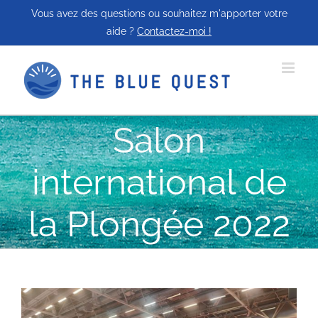
Passer
Vous avez des questions ou souhaitez m'apporter votre
au
aide ?
Contactez-moi !
contenu
Salon
international de
la Plongée 2022
Voir
l'image