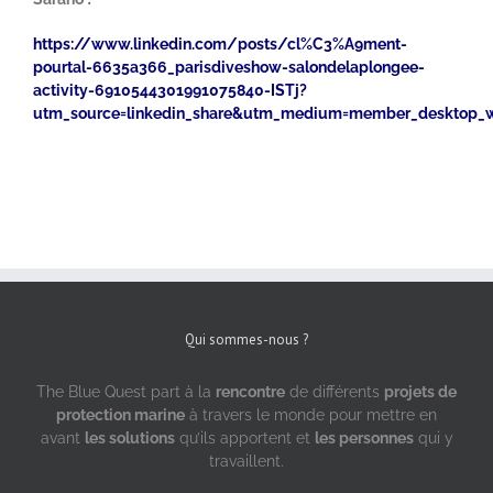
https://www.linkedin.com/posts/cl%C3%A9ment-
pourtal-6635a366_parisdiveshow-salondelaplongee-
activity-6910544301991075840-ISTj?
utm_source=linkedin_share&utm_medium=member_desktop_
Qui sommes-nous ?
The Blue Quest part à la
rencontre
de différents
projets de
protection marine
à travers le monde pour mettre en
avant
les solutions
qu’ils apportent et
les personnes
qui y
travaillent.